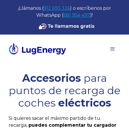
Saltar
¡Llámanos (
912 693 336
) o escríbenos por
al
WhatsApp (
681 954 497
)!
contenido
Menú
Accesorios
para
puntos de recarga de
coches
eléctricos
Si quieres sacar el máximo partido de tu
recarga,
puedes complementar tu cargador