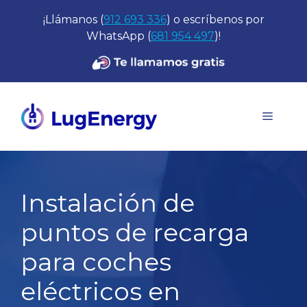
Saltar
¡Llámanos (
912 693 336
) o escríbenos por
al
WhatsApp (
681 954 497
)!
contenido
Menú
Instalación de
puntos de recarga
para coches
eléctricos en