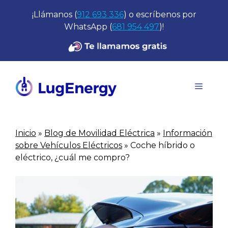
Saltar
¡Llámanos (
912 693 336
) o escríbenos por
al
WhatsApp (
681 954 497
)!
contenido
Menú
Inicio
»
Blog de Movilidad Eléctrica
»
Información
sobre Vehículos Eléctricos
»
Coche híbrido o
eléctrico, ¿cuál me compro?