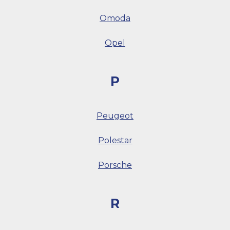
Omoda
Opel
P
Peugeot
Polestar
Porsche
R