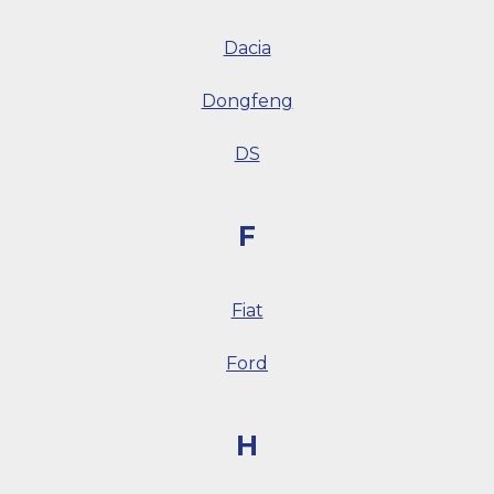
Dacia
Dongfeng
DS
F
Fiat
Ford
H