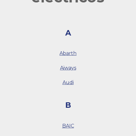
A
Abarth
Aiways
Audi
B
BAIC