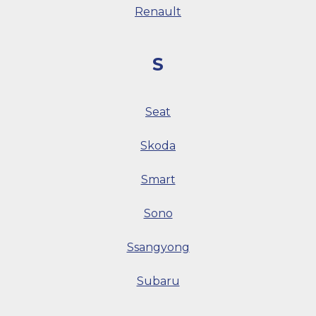
Renault
S
Seat
Skoda
Smart
Sono
Ssangyong
Subaru