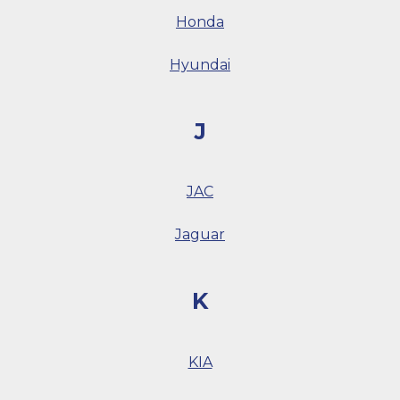
Honda
Hyundai
J
JAC
Jaguar
K
KIA