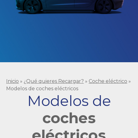
Inicio
»
¿Qué quieres Recargar?
»
Coche eléctrico
»
Modelos de coches eléctricos
Modelos de
coches
eléctricos