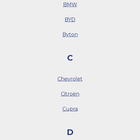
BMW
BYD
Byton
C
Chevrolet
Citroën
Cupra
D