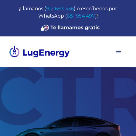
Saltar
¡Llámanos (
912 693 336
) o escríbenos por
al
WhatsApp (
681 954 497
)!
contenido
Menú