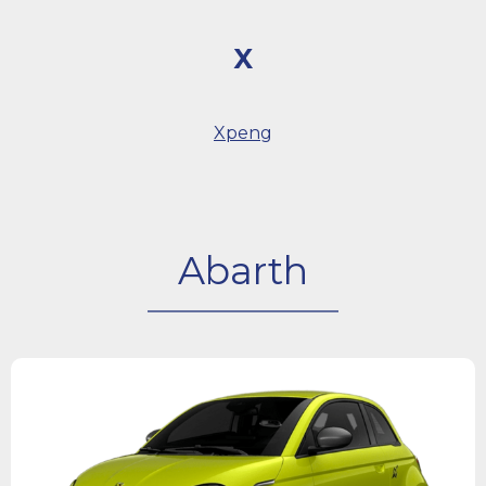
X
Xpeng
Abarth