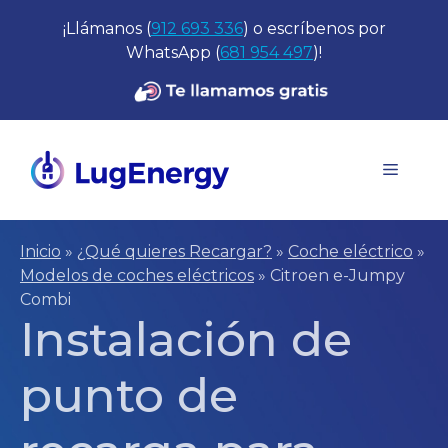
Saltar
¡Llámanos (
912 693 336
) o escríbenos por
al
WhatsApp (
681 954 497
)!
contenido
Menú
Inicio
»
¿Qué quieres Recargar?
»
Coche eléctrico
»
Modelos de coches eléctricos
»
Citroen e-Jumpy
Combi
Instalación de
punto de