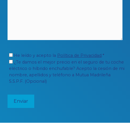
He leído y acepto la
Política de Privacidad
.*
¿Te damos el mejor precio en el seguro de tu coche
eléctrico o híbrido enchufable? Acepto la cesión de mi
nombre, apellidos y teléfono a Mutua Madrileña
S.S.P.F. (Opcional)