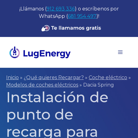
Saltar
¡Llámanos (
912 693 336
) o escríbenos por
al
WhatsApp (
681 954 497
)!
contenido
Menú
Inicio
»
¿Qué quieres Recargar?
»
Coche eléctrico
»
Modelos de coches eléctricos
»
Dacia Spring
Instalación de
punto de
recarga para