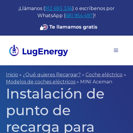
Saltar
¡Llámanos (
912 693 336
) o escríbenos por
al
WhatsApp (
681 954 497
)!
contenido
Menú
Inicio
»
¿Qué quieres Recargar?
»
Coche eléctrico
»
Modelos de coches eléctricos
»
MINI Aceman
Instalación de
punto de
recarga para