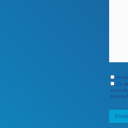
He le
¿Te d
enchufab
Madrileñ