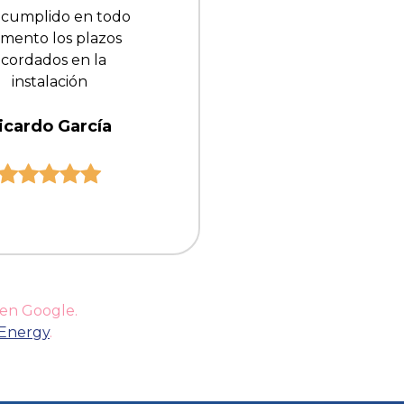
 cumplido en todo
mento los plazos
acordados en la
instalación
icardo García
 en Google.
gEnergy
.