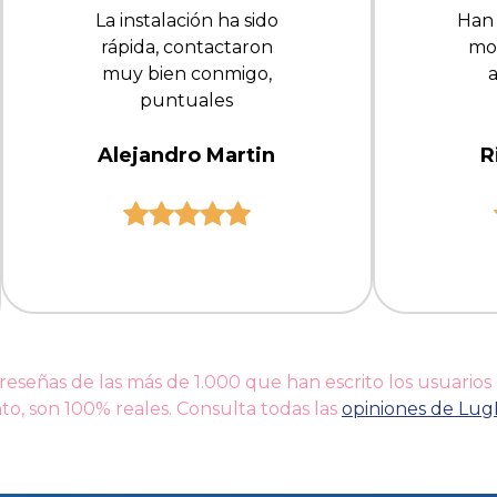
La instalación ha sido
Han
rápida, contactaron
mo
muy bien conmigo,
puntuales
Alejandro Martin
R
 reseñas de las más de 1.000 que han escrito los usuarios
to, son 100% reales. Consulta todas las
opiniones de Lu