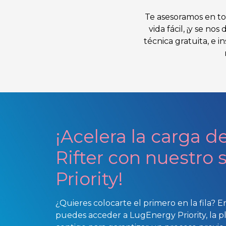
Te asesoramos en to
vida fácil, ¡y se no
técnica gratuita, e 
¡Acelera la carga d
Rifter con nuestro 
Priority!
¿Quieres colocarte el primero en la fila? E
puedes acceder a LugEnergy Priority, la 