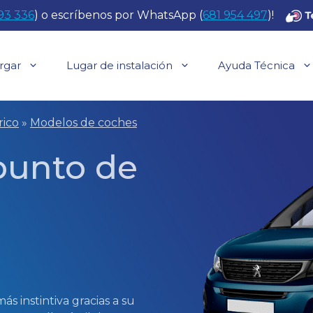
93 336
) o escríbenos por WhatsApp (
681 954 497
)!
rgar
Lugar de instalación
Ayuda Técnica
rico
»
Modelos de coches
 punto de
 instintiva gracias a su