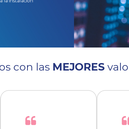
 la instalación
s con las
MEJORES
valo