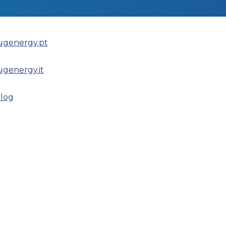
ugenergy.pt
ugenergy.it
log