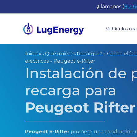
Saltar
¡Llámanos (
912 6
al
contenido
Vehículo a ca
Inicio
»
¿Qué quieres Recargar?
»
Coche eléct
eléctricos
»
Peugeot e-Rifter
Instalación de
recarga para
Peugeot Rifter
Peugeot e-Rifter
promete una conducción más