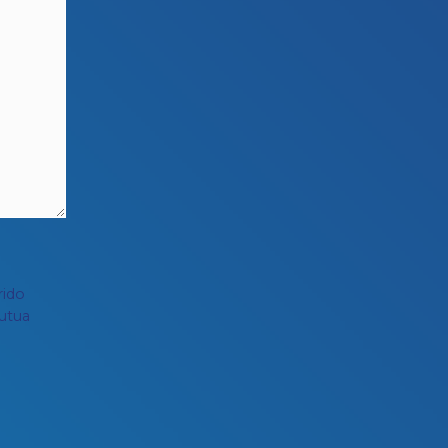
rido
utua