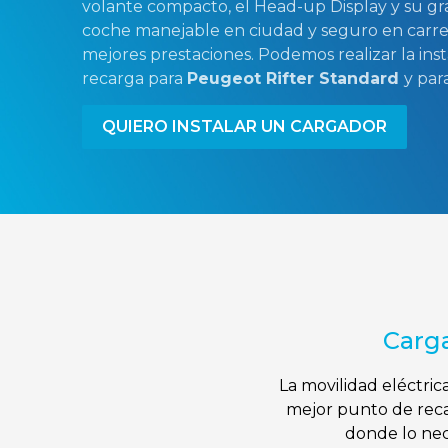
volante compacto, el Head-up Display y su gran
coche manejable en ciudad y seguro en carre
mejores prestaciones. Podemos realizar la ins
recarga para
Peugeot Rifter Standard
y par
QUIERO INSTALAR UN CARGADOR
Carga
La movilidad eléctri
mejor punto de reca
donde lo nece