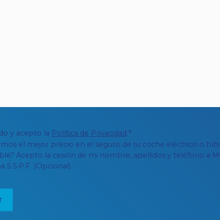
ído y acepto la
Política de Privacidad
.*
amos el mejor precio en el seguro de tu coche eléctrico o híb
le? Acepto la cesión de mi nombre, apellidos y teléfono a M
a S.S.P.F. (Opcional)