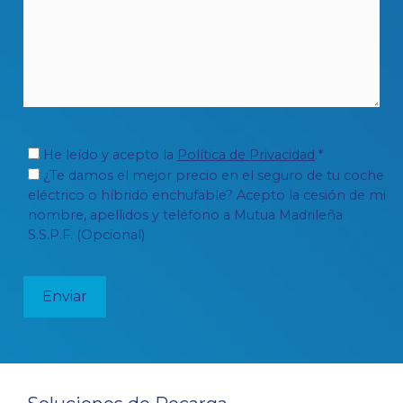
He leído y acepto la
Política de Privacidad
.*
¿Te damos el mejor precio en el seguro de tu coche
eléctrico o híbrido enchufable? Acepto la cesión de mi
nombre, apellidos y teléfono a Mutua Madrileña
S.S.P.F. (Opcional)