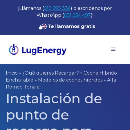
Saltar
¡Llámanos (
912 693 336
) o escríbenos por
al
WhatsApp (
681 954 497
)!
contenido
Menú
Inicio
»
¿Qué quieres Recargar?
»
Coche Híbrido
Enchufable
»
Modelos de coches híbridos
»
Alfa
Romeo Tonale
Instalación de
punto de