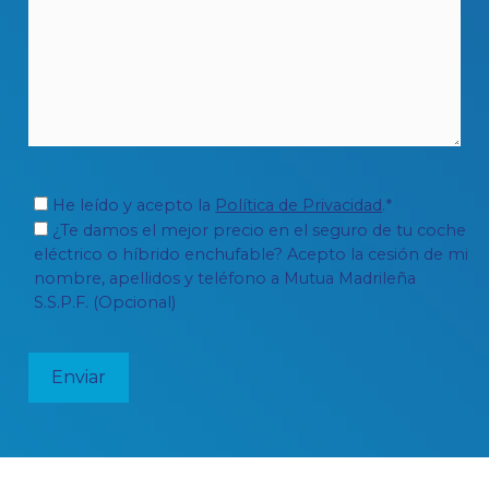
He leído y acepto la
Política de Privacidad
.*
¿Te damos el mejor precio en el seguro de tu coche
eléctrico o híbrido enchufable? Acepto la cesión de mi
nombre, apellidos y teléfono a Mutua Madrileña
S.S.P.F. (Opcional)