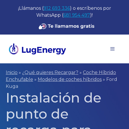
Saltar
¡Llámanos (
912 693 336
) o escríbenos por
al
WhatsApp (
681 954 497
)!
contenido
Menú
Inicio
»
¿Qué quieres Recargar?
»
Coche Híbrido
Enchufable
»
Modelos de coches híbridos
»
Ford
Kuga
Instalación de
punto de