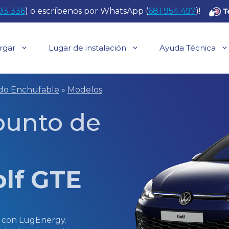
93 336
) o escríbenos por WhatsApp (
681 954 497
)!
rgar
Lugar de instalación
Ayuda Técnica
ido Enchufable
»
Modelos
 punto de
lf GTE
E con LugEnergy.