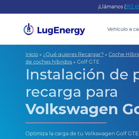
Saltar
¡Llámanos (
912 6
al
contenido
Vehículo a ca
Inicio
»
¿Qué quieres Recargar?
»
Coche Híbr
de coches híbridos
»
Golf GTE
Instalación de
recarga para
Volkswagen Go
Optimiza la carga de tu Volkswagen Golf GT