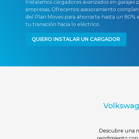
Instalamos cargadores avanzados en garajes 
empresas. Ofrecemos asesoramiento complet
del Plan Moves para ahorrarte hasta un 80% en 
tu transición hacia lo eléctrico.
QUIERO INSTALAR UN CARGADOR
Volkswage
Descubre una nu
rendimiento con 