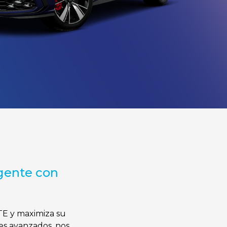
igente con
TE y maximiza su
es avanzados, nos