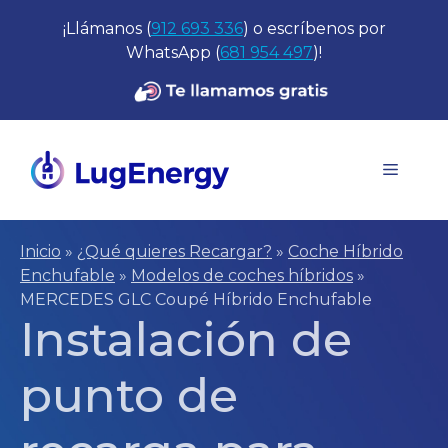
Saltar
¡Llámanos (
912 693 336
) o escríbenos por
al
WhatsApp (
681 954 497
)!
contenido
Menú
Inicio
»
¿Qué quieres Recargar?
»
Coche Híbrido
Enchufable
»
Modelos de coches híbridos
»
MERCEDES GLC Coupé Híbrido Enchufable
Instalación de
punto de