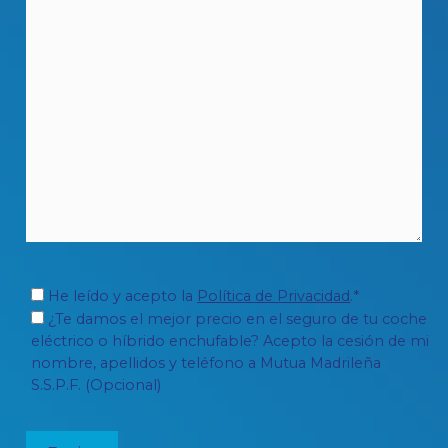
He leído y acepto la
Política de Privacidad
.*
¿Te damos el mejor precio en el seguro de tu coche
eléctrico o híbrido enchufable? Acepto la cesión de mi
nombre, apellidos y teléfono a Mutua Madrileña
S.S.P.F. (Opcional)