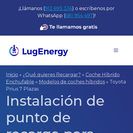
Saltar
¡Llámanos (
912 693 336
) o escríbenos por
al
WhatsApp (
681 954 497
)!
contenido
Menú
Inicio
»
¿Qué quieres Recargar?
»
Coche Híbrido
Enchufable
»
Modelos de coches híbridos
»
Toyota
Prius 7 Plazas
Instalación de
punto de