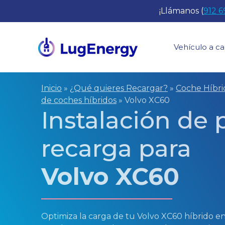
Saltar
¡Llámanos (
912 6
al
contenido
Vehículo a ca
Inicio
»
¿Qué quieres Recargar?
»
Coche Híbr
de coches híbridos
»
Volvo XC60
Instalación de
recarga para
Volvo XC60
Optimiza la carga de tu Volvo XC60 híbrido 