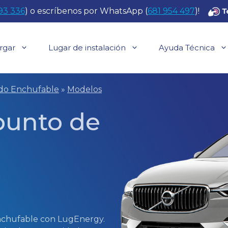
93 336
) o escríbenos por WhatsApp (
681 954 497
)!
rgar
Lugar de instalación
Ayuda Técnica
ido Enchufable
»
Modelos
 punto de
enchufable con LugEnergy.