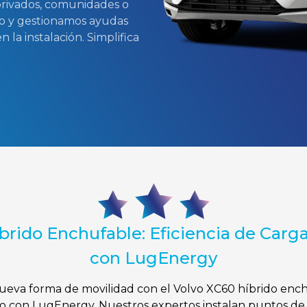
privados, comunidades o
o y gestionamos ayudas
la instalación. Simplifica
brido Enchufable: Eficiencia de Car
con LugEnergy
eva forma de movilidad con el Volvo XC60 híbrido enchu
o con LugEnergy. Nuestros expertos instalan puntos de