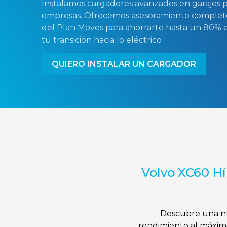
Instalamos cargadores avanzados en garajes 
empresas. Ofrecemos asesoramiento complet
del Plan Moves para ahorrarte hasta un 80% en 
tu transición hacia lo eléctrico
QUIERO INSTALAR UN CARGADOR
Volvo XC60 Hí
Descubre una nu
rendimiento al máxim