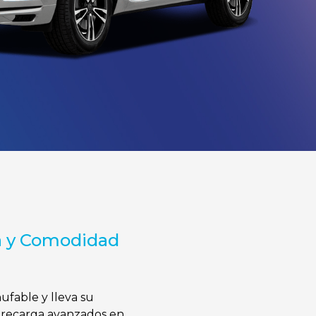
ga y Comodidad
fable y lleva su
 recarga avanzados en