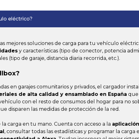
ulo eléctrico?
s mejores soluciones de carga para tu vehículo eléctr
sidades
y características (tipo de conector, potencia admit
 (tipo de garaje, distancia diaria recorrida, etc.).
llbox?
adas en garajes comunitarios y privados, el cargador inst
riales de alta calidad y ensamblado en España
que
 vehículo con el resto de consumos del hogar para no so
que disparen las medidas de protección de la red.
e la carga en tu mano. Cuenta con acceso a la
aplicació
al
, consultar todas las estadísticas y programar la carga
conectividad a Alexa
, Trydan incorpora el mejor sistem