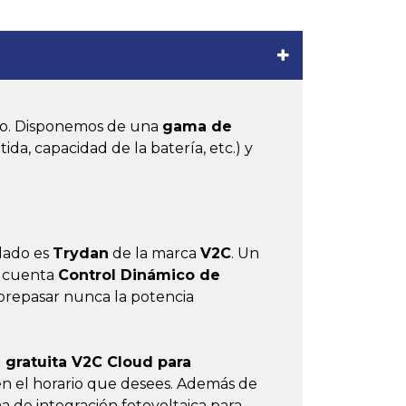
ico. Disponemos de una
gama de
ida, capacidad de la batería, etc.) y
alado es
Trydan
de la marca
V2C
. Un
 cuenta
Control Dinámico de
brepasar nunca la potencia
n gratuita V2C Cloud para
 en el horario que desees. Además de
a de integración fotovoltaica para