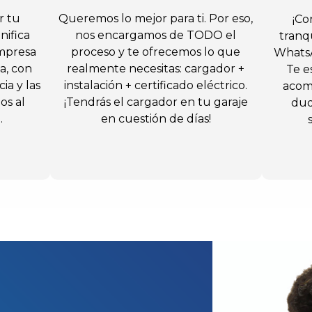
r tu
Queremos lo mejor para ti. Por eso,
¡Co
nifica
nos encargamos de TODO el
tranqu
mpresa
proceso y te ofrecemos lo que
WhatsA
ca, con
realmente necesitas: cargador +
Te e
ia y las
instalación + certificado eléctrico.
acom
os al
¡Tendrás el cargador en tu garaje
dud
.
en cuestión de días!