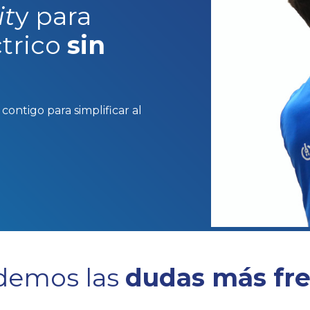
it
y para
ctrico
sin
ontigo para simplificar al
demos las
dudas más fr