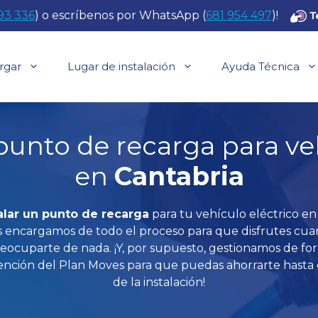
93 336
) o escríbenos por WhatsApp (
681 954 497
)!
rgar
Lugar de instalación
Ayuda Técnica
punto de recarga para ve
en
Cantabria
alar un punto de recarga
para tu vehículo eléctrico en
encargamos de todo el proceso para que disfrutes cua
reocuparte de nada. ¡Y, por supuesto, gestionamos de f
vención del Plan Moves para que puedas ahorrarte hasta 
de la instalación!