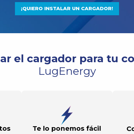
¡QUIERO INSTALAR UN CARGADOR!
lar el cargador para tu c
LugEnergy
tos
Te lo ponemos fácil
C