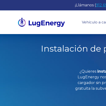
Saltar
¡Llámanos (
912 6
al
contenido
Vehículo a ca
Instalación de 
¿Quieres
inst
LugEnergy nos 
cargador sin p
gratuita la sub