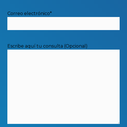
recarga, con dos variaciones, en la
misma centralización de contadores
Correo electrónico*
(ver imagen abajo), en diferente
centralización de contadores si no
hay sitio.
Escribe aquí tu consulta (Opcional)