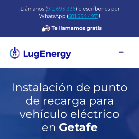
Saltar
¡Llámanos (
912 693 336
) o escríbenos por
al
WhatsApp (
681 954 497
)!
contenido
Menú
Instalación de punto
de recarga para
vehículo eléctrico
en
Getafe