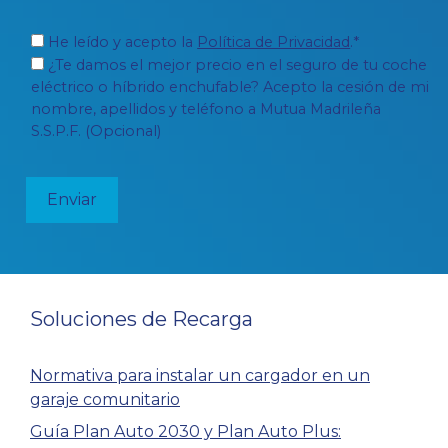
He leído y acepto la
Política de Privacidad
.*
¿Te damos el mejor precio en el seguro de tu coche
eléctrico o híbrido enchufable? Acepto la cesión de mi
4. Esquema con circuito o circuitos
nombre, apellidos y teléfono a Mutua Madrileña
adicionales para la recarga del
S.S.P.F. (Opcional)
vehículo eléctrico.
Destinado a viviendas individuales,
empresas, garajes privados….
Soluciones de Recarga
Normativa para instalar un cargador en un
garaje comunitario
Guía Plan Auto 2030 y Plan Auto Plus: