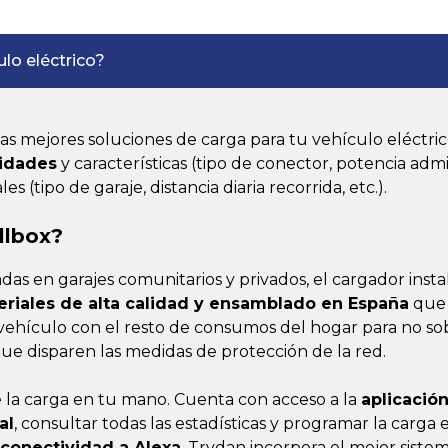
ulo eléctrico?
s mejores soluciones de carga para tu vehículo eléctr
sidades
y características (tipo de conector, potencia admit
 (tipo de garaje, distancia diaria recorrida, etc.).
llbox?
adas en garajes comunitarios y privados, el cargador inst
riales de alta calidad y ensamblado en España
que
 vehículo con el resto de consumos del hogar para no so
que disparen las medidas de protección de la red.
e la carga en tu mano. Cuenta con acceso a la
aplicació
al
, consultar todas las estadísticas y programar la carga
conectividad a Alexa
, Trydan incorpora el mejor sistem