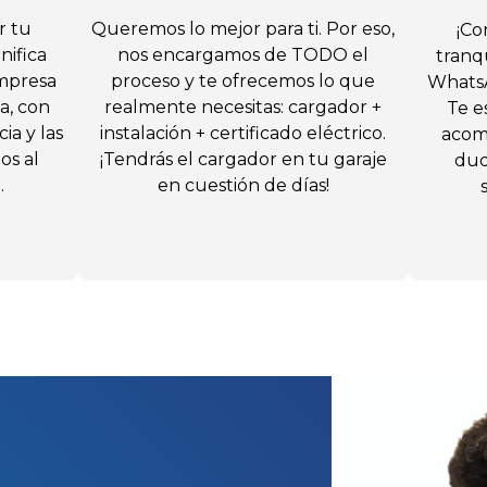
r tu
Queremos lo mejor para ti. Por eso,
¡Co
nifica
nos encargamos de TODO el
tranqu
mpresa
proceso y te ofrecemos lo que
WhatsA
ca, con
realmente necesitas: cargador +
Te e
ia y las
instalación + certificado eléctrico.
acom
os al
¡Tendrás el cargador en tu garaje
dud
.
en cuestión de días!