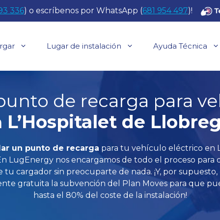
93 336
) o escríbenos por WhatsApp (
681 954 497
)!
rgar
Lugar de instalación
Ayuda Técnica
punto de recarga para ve
n
L’Hospitalet de Llobre
lar un punto de recarga
para tu vehículo eléctrico en 
En LugEnergy nos encargamos de todo el proceso para q
 tu cargador sin preocuparte de nada. ¡Y, por supuesto
nte gratuita la subvención del Plan Moves para que pu
hasta el 80% del coste de la instalación!