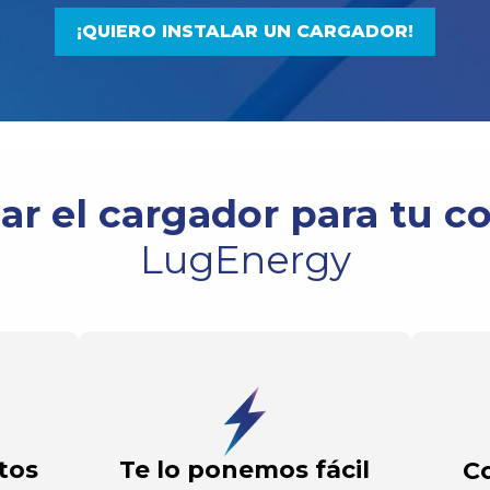
¡QUIERO INSTALAR UN CARGADOR!
lar el cargador para tu c
LugEnergy
tos
Te lo ponemos fácil
C