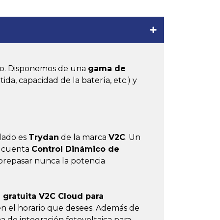
ico. Disponemos de una
gama de
ida, capacidad de la batería, etc.) y
alado es
Trydan
de la marca
V2C
. Un
 cuenta
Control Dinámico de
brepasar nunca la potencia
n gratuita V2C Cloud para
 en el horario que desees. Además de
a de integración fotovoltaica para