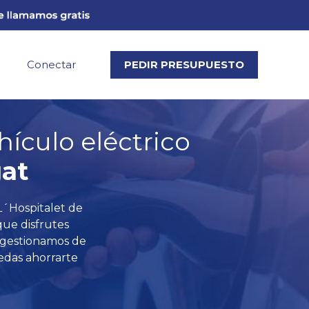
Conectar
PEDIR PRESUPUESTO
hículo eléctrico
gat
L´Hospitalet de
ue disfrutes
, gestionamos de
edas ahorrarte