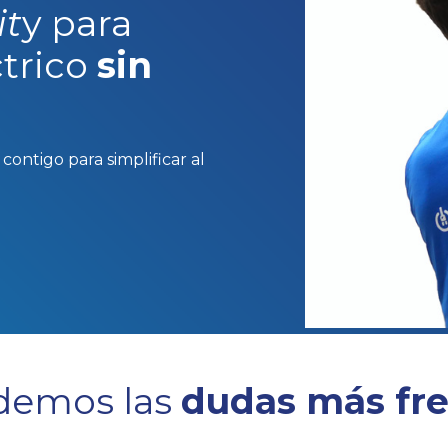
it
y para
ctrico
sin
ontigo para simplificar al
demos las
dudas más fr