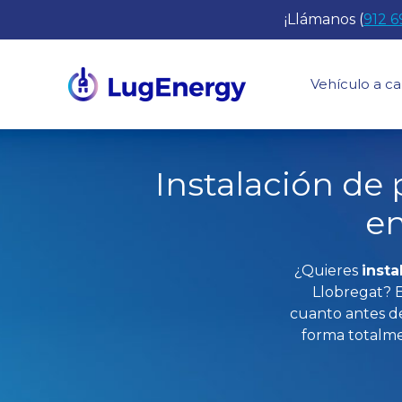
Saltar
¡Llámanos (
912 6
al
contenido
Vehículo a ca
Instalación de 
e
¿Quieres
insta
Llobregat? 
cuanto antes de
forma totalme