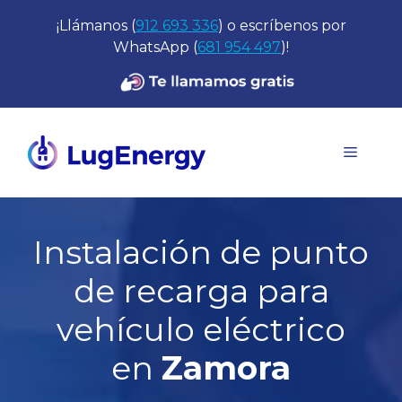
Saltar
¡Llámanos (
912 693 336
) o escríbenos por
al
WhatsApp (
681 954 497
)!
contenido
Menú
Instalación de punto
de recarga para
vehículo eléctrico
en
Zamora