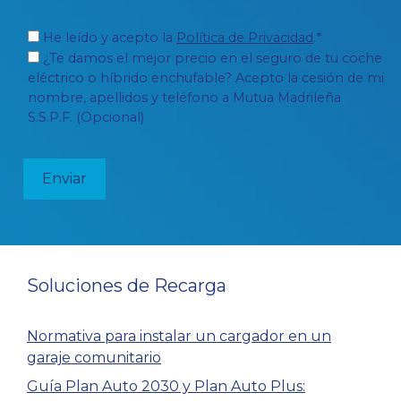
He leído y acepto la
Política de Privacidad
.*
¿Te damos el mejor precio en el seguro de tu coche
eléctrico o híbrido enchufable? Acepto la cesión de mi
4. Esquema con circuito o circuitos
nombre, apellidos y teléfono a Mutua Madrileña
adicionales para la recarga del
S.S.P.F. (Opcional)
vehículo eléctrico.
Destinado a viviendas individuales,
empresas, garajes privados….
Soluciones de Recarga
Normativa para instalar un cargador en un
garaje comunitario
Guía Plan Auto 2030 y Plan Auto Plus: