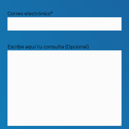
recarga, con dos variaciones, en la
misma centralización de contadores
Correo electrónico*
(ver imagen abajo), en diferente
centralización de contadores si no
hay sitio.
Escribe aquí tu consulta (Opcional)