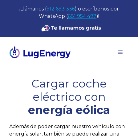
Saltar
¡Llámanos (
912 693 336
) o escríbenos por
al
WhatsApp (
681 954 497
)!
contenido
Menú
Cargar coche
eléctrico con
energía eólica
Además de poder cargar nuestro vehículo con
energía solar, también se puede realizar una