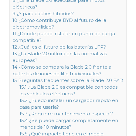
8
¿Es la Blade 2.0 adecuada para motos
eléctricas?
9
¿Y para coches híbridos?
10
¿Cómo contribuye BYD al futuro de la
electromovilidad?
11
¿Dónde puedo instalar un punto de carga
compatible?
12
¿Cuál es el futuro de las baterías LFP?
13
¿La Blade 2.0 influirá en las normativas
europeas?
14
¿Cómo se compara la Blade 2.0 frente a
baterías de iones de litio tradicionales?
15
Preguntas frecuentes sobre la Blade 2.0 BYD
15.1
¿La Blade 2.0 es compatible con todos
los vehículos eléctricos?
15.2
¿Puedo instalar un cargador rápido en
casa para usarla?
15.3
¿Requiere mantenimiento especial?
15.4
¿Se puede cargar completamente en
menos de 10 minutos?
15.5
¿Qué impacto tiene en el medio