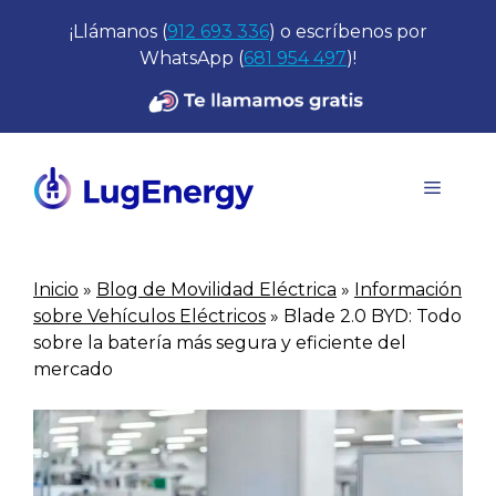
Saltar
¡Llámanos (
912 693 336
) o escríbenos por
al
WhatsApp (
681 954 497
)!
contenido
Menú
Inicio
»
Blog de Movilidad Eléctrica
»
Información
sobre Vehículos Eléctricos
»
Blade 2.0 BYD: Todo
sobre la batería más segura y eficiente del
mercado