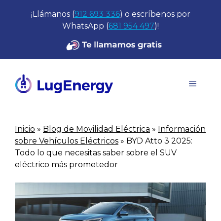
Saltar
¡Llámanos (
912 693 336
) o escríbenos por
al
WhatsApp (
681 954 497
)!
contenido
Menú
Inicio
»
Blog de Movilidad Eléctrica
»
Información
sobre Vehículos Eléctricos
»
BYD Atto 3 2025:
Todo lo que necesitas saber sobre el SUV
eléctrico más prometedor