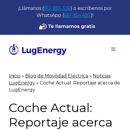
Saltar
¡Llámanos (
912 693 336
) o escríbenos por
al
WhatsApp (
681 954 497
)!
contenido
Menú
Inicio
»
Blog de Movilidad Eléctrica
»
Noticias
LugEnergy
»
Coche Actual: Reportaje acerca de
LugEnergy
Coche Actual:
Reportaje acerca