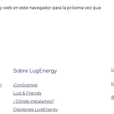
y web en este navegador para la próxima vez que
l
Sobre LugEnergy
l
n
¡Conócenos!
Lug & Friends
B
¿Dónde instalamos?
Opiniones LugEnergy