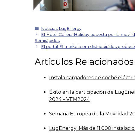
Categorías
Noticias LugEnergy
Navegación
El Hotel Cullera Holiday apuesta por la movili
de
Semirápidos
entradas
El portal Efimarket.com distribuirá los produ
Artículos Relacionados
Instala cargadores de coche eléctri
Éxito en la participación de LugEne
2024 – VEM2024
Semana Europea de la Movilidad 202
LugEnergy: Más de 11.000 instalaci