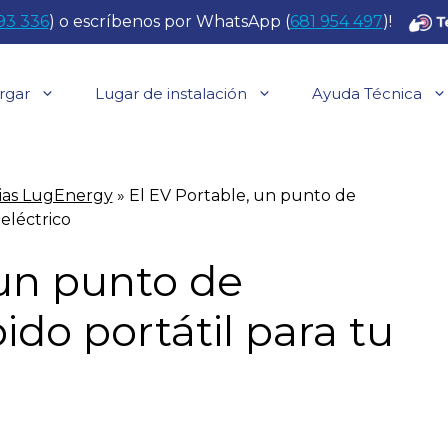
93 336
) o escríbenos por WhatsApp (
681 954 497
)!
rgar
Lugar de instalación
Ayuda Técnica
ias LugEnergy
»
El EV Portable, un punto de
eléctrico
 un punto de
do portátil para tu