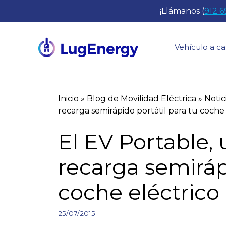
Saltar
¡Llámanos (
912 6
al
contenido
Vehículo a ca
Inicio
»
Blog de Movilidad Eléctrica
»
Notic
recarga semirápido portátil para tu coche 
El EV Portable,
recarga semirápi
coche eléctrico
25/07/2015