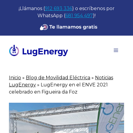
Saltar
¡Llámanos (
912 693 336
) o escríbenos por
al
WhatsApp (
681 954 497
)!
contenido
Menú
Inicio
»
Blog de Movilidad Eléctrica
»
Noticias
LugEnergy
»
LugEnergy en el ENVE 2021
celebrado en Figueira da Foz