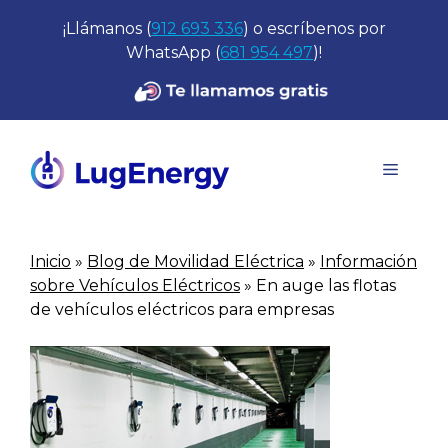
Saltar
¡Llámanos (
912 693 336
) o escríbenos por
al
WhatsApp (
681 954 497
)!
contenido
Menú
Inicio
»
Blog de Movilidad Eléctrica
»
Información
sobre Vehículos Eléctricos
»
En auge las flotas
de vehículos eléctricos para empresas