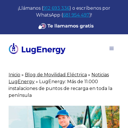
Saltar
¡Llámanos (
912 693 336
) o escríbenos por
al
WhatsApp (
681 954 497
)!
contenido
Menú
Inicio
»
Blog de Movilidad Eléctrica
»
Noticias
LugEnergy
»
LugEnergy: Más de 11.000
instalaciones de puntos de recarga en toda la
península