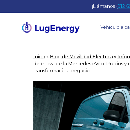
Saltar
¡Llámanos (
912 6
al
contenido
Vehículo a ca
Inicio
»
Blog de Movilidad Eléctrica
»
Infor
definitiva de la Mercedes eVito: Precios y 
transformará tu negocio