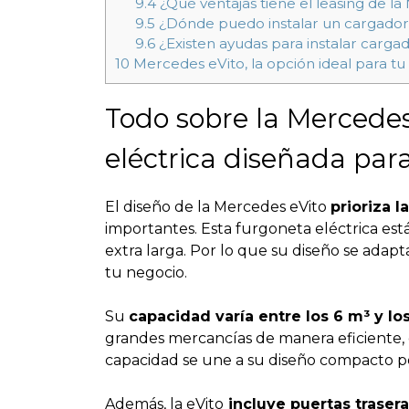
9.4
¿Qué ventajas tiene el leasing de l
9.5
¿Dónde puedo instalar un cargador 
9.6
¿Existen ayudas para instalar cargad
10
Mercedes eVito, la opción ideal para t
Todo sobre la Mercedes
eléctrica diseñada par
El diseño de la Mercedes eVito
prioriza l
importantes. Esta furgoneta eléctrica está
extra larga. Por lo que su diseño se adap
tu negocio.
Su
capacidad varía entre los 6 m³ y lo
grandes mercancías de manera eficiente,
capacidad se une a su diseño compacto pe
Además, la eVito
incluye puertas traser