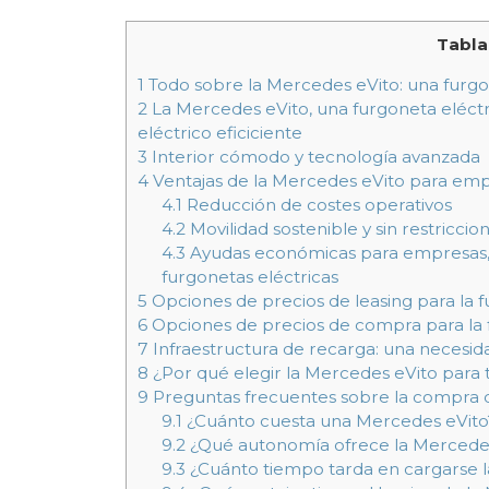
Tabla
1
Todo sobre la Mercedes eVito: una furgo
2
La Mercedes eVito, una furgoneta eléctr
eléctrico eficiciente
3
Interior cómodo y tecnología avanzada
4
Ventajas de la Mercedes eVito para em
4.1
Reducción de costes operativos
4.2
Movilidad sostenible y sin restriccio
4.3
Ayudas económicas para empresas, 
furgonetas eléctricas
5
Opciones de precios de leasing para la 
6
Opciones de precios de compra para la
7
Infraestructura de recarga: una necesid
8
¿Por qué elegir la Mercedes eVito para t
9
Preguntas frecuentes sobre la compra 
9.1
¿Cuánto cuesta una Mercedes eVito
9.2
¿Qué autonomía ofrece la Mercede
9.3
¿Cuánto tiempo tarda en cargarse l