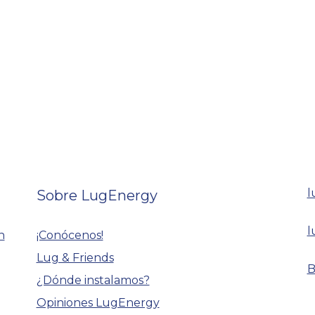
l
Sobre LugEnergy
l
n
¡Conócenos!
Lug & Friends
B
¿Dónde instalamos?
Opiniones LugEnergy