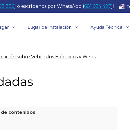
93 336
) o escríbenos por WhatsApp (
681 954 497
)!
rgar
Lugar de instalación
Ayuda Técnica
mación sobre Vehículos Eléctricos
»
Webs
dadas
 de contenidos