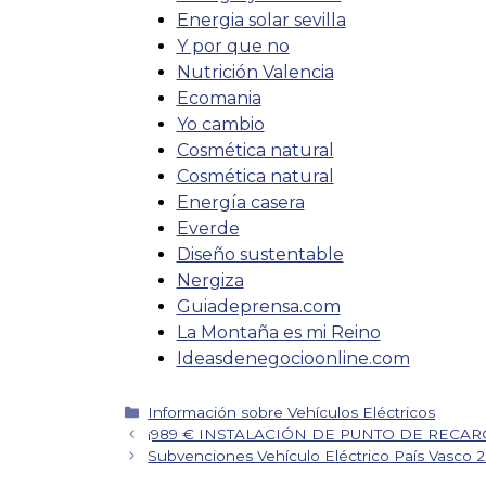
Energia solar sevilla
Y por que no
Nutrición Valencia
Ecomania
Yo cambio
Cosmética natural
Cosmética natural
Energía casera
Everde
Diseño sustentable
Nergiza
Guiadeprensa.com
La Montaña es mi Reino
Ideasdenegocioonline.com
Categorías
Información sobre Vehículos Eléctricos
Navegación
¡989 € INSTALACIÓN DE PUNTO DE RECAR
de
Subvenciones Vehículo Eléctrico País Vasco 
entradas