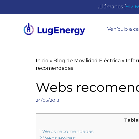
Saltar
¡Llámanos (
912 6
al
contenido
Vehículo a ca
Inicio
»
Blog de Movilidad Eléctrica
»
Infor
recomendadas
Webs recomen
24/05/2013
Tabla
1
Webs recomendadas:
2
Webs amigas: