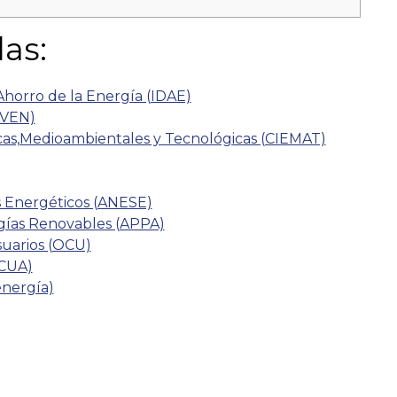
as:
l Ahorro de la Energía (IDAE)
AVEN)
cas,Medioambientales y Tecnológicas (CIEMAT)
s Energéticos (ANESE)
gías Renovables (APPA)
uarios (OCU)
ACUA)
nergía)