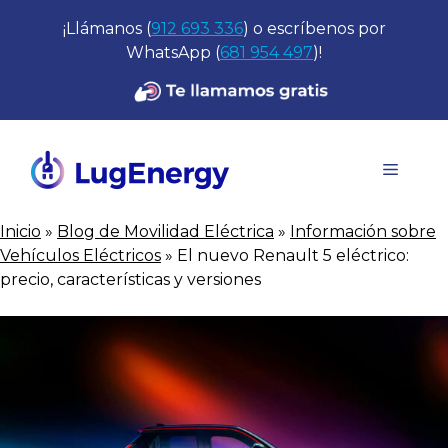
Saltar
¡Llámanos (
912 693 336
) o escríbenos por
al
WhatsApp (
681 954 497
)!
contenido
Menú
Inicio
»
Blog de Movilidad Eléctrica
»
Información sobre
Vehículos Eléctricos
»
El nuevo Renault 5 eléctrico:
precio, características y versiones