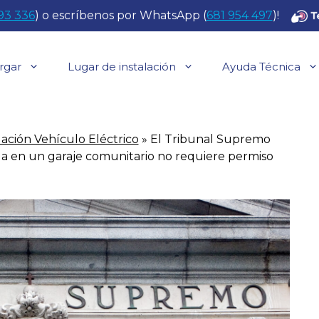
93 336
) o escríbenos por WhatsApp (
681 954 497
)!
rgar
Lugar de instalación
Ayuda Técnica
lación Vehículo Eléctrico
»
El Tribunal Supremo
a en un garaje comunitario no requiere permiso