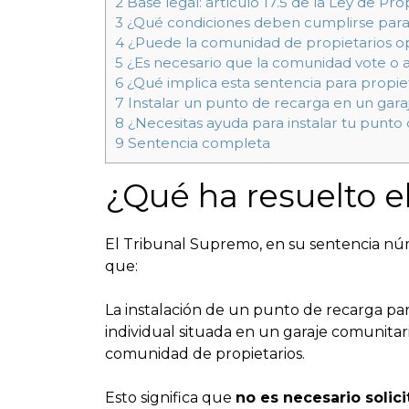
2
Base legal: artículo 17.5 de la Ley de Pr
3
¿Qué condiciones deben cumplirse para i
4
¿Puede la comunidad de propietarios opo
5
¿Es necesario que la comunidad vote o a
6
¿Qué implica esta sentencia para propie
7
Instalar un punto de recarga en un gara
8
¿Necesitas ayuda para instalar tu punto
9
Sentencia completa
¿Qué ha resuelto e
El Tribunal Supremo, en su sentencia núm
que:
La instalación de un punto de recarga par
individual situada en un garaje comunitari
comunidad de propietarios.
Esto significa que
no es necesario solici