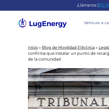
Saltar
¡Llámanos (
912 6
al
contenido
Vehículo a ca
Inicio
»
Blog de Movilidad Eléctrica
»
Legis
confirma que instalar un punto de recarg
de la comunidad