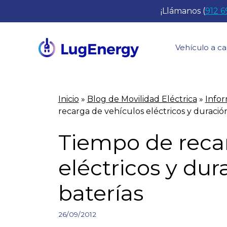
Saltar
¡Llámanos (
912 6
al
contenido
Vehículo a ca
Inicio
»
Blog de Movilidad Eléctrica
»
Info
recarga de vehículos eléctricos y duración
Tiempo de reca
eléctricos y dur
baterías
26/09/2012