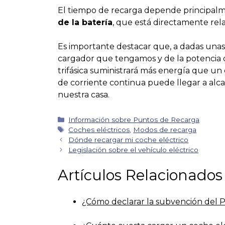
El tiempo de recarga depende principalm
de la batería
, que está directamente rel
Es importante destacar que, a dadas unas 
cargador que tengamos y de la potencia 
trifásica suministrará más energía que u
de corriente continua puede llegar a alc
nuestra casa.
Categorías
Información sobre Puntos de Recarga
Etiquetas
Coches eléctricos
,
Modos de recarga
Navegación
Dónde recargar mi coche eléctrico
de
Legislación sobre el vehículo eléctrico
entradas
Artículos Relacionados
¿Cómo declarar la subvención del P