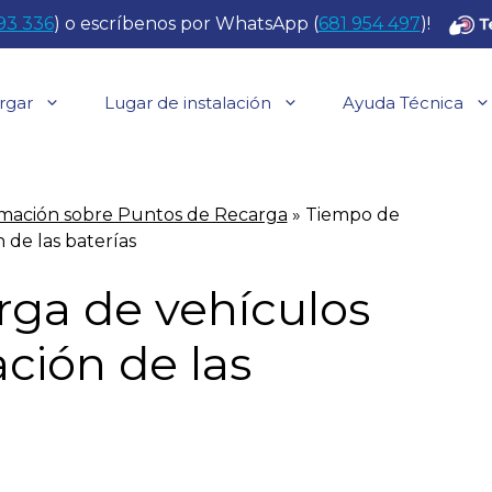
93 336
) o escríbenos por WhatsApp (
681 954 497
)!
rgar
Lugar de instalación
Ayuda Técnica
rmación sobre Puntos de Recarga
»
Tiempo de
 de las baterías
rga de vehículos
ación de las