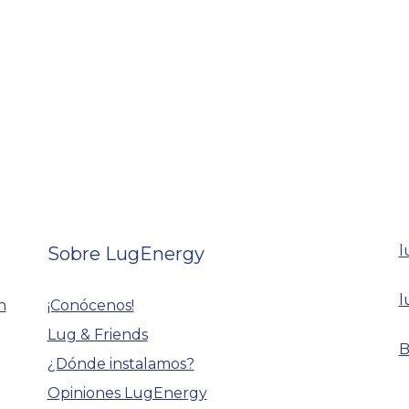
l
Sobre LugEnergy
l
n
¡Conócenos!
Lug & Friends
B
¿Dónde instalamos?
Opiniones LugEnergy