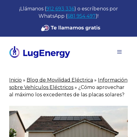
Saltar
¡Llámanos (
912 693 336
) o escríbenos por
al
WhatsApp (
681 954 497
)!
contenido
Menú
Inicio
»
Blog de Movilidad Eléctrica
»
Información
sobre Vehículos Eléctricos
»
¿Cómo aprovechar
al máximo los excedentes de las placas solares?