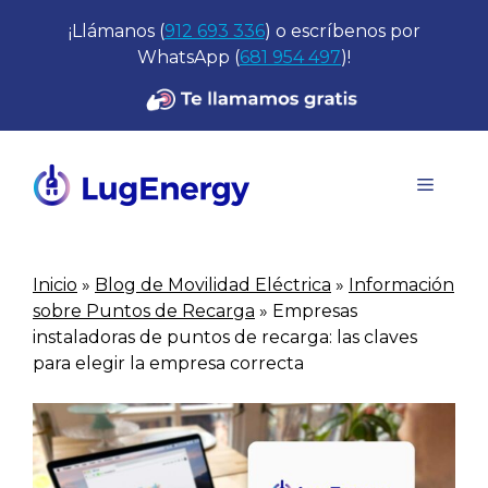
Saltar
¡Llámanos (
912 693 336
) o escríbenos por
al
WhatsApp (
681 954 497
)!
contenido
Menú
Inicio
»
Blog de Movilidad Eléctrica
»
Información
sobre Puntos de Recarga
»
Empresas
instaladoras de puntos de recarga: las claves
para elegir la empresa correcta