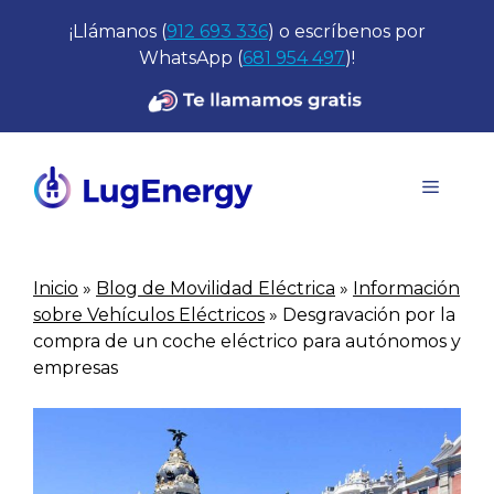
Saltar
¡Llámanos (
912 693 336
) o escríbenos por
al
WhatsApp (
681 954 497
)!
contenido
Menú
Inicio
»
Blog de Movilidad Eléctrica
»
Información
sobre Vehículos Eléctricos
»
Desgravación por la
compra de un coche eléctrico para autónomos y
empresas