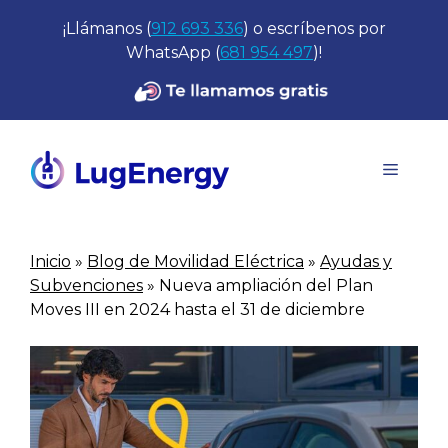
Saltar
¡Llámanos (
912 693 336
) o escríbenos por
al
WhatsApp (
681 954 497
)!
contenido
Menú
Inicio
»
Blog de Movilidad Eléctrica
»
Ayudas y
Subvenciones
»
Nueva ampliación del Plan
Moves III en 2024 hasta el 31 de diciembre