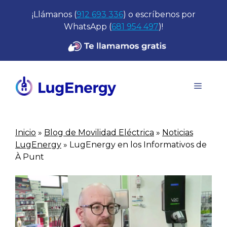
Saltar
¡Llámanos (
912 693 336
) o escríbenos por
al
WhatsApp (
681 954 497
)!
contenido
Menú
Inicio
»
Blog de Movilidad Eléctrica
»
Noticias
LugEnergy
»
LugEnergy en los Informativos de
À Punt