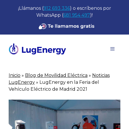
Saltar
¡Llámanos (
912 693 336
) o escríbenos por
al
WhatsApp (
681 954 497
)!
contenido
Menú
Inicio
»
Blog de Movilidad Eléctrica
»
Noticias
LugEnergy
»
LugEnergy en la Feria del
Vehículo Eléctrico de Madrid 2021