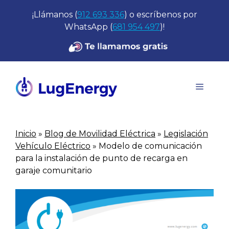
Saltar
¡Llámanos (
912 693 336
) o escríbenos por
al
WhatsApp (
681 954 497
)!
contenido
Menú
Inicio
»
Blog de Movilidad Eléctrica
»
Legislación
Vehículo Eléctrico
»
Modelo de comunicación
para la instalación de punto de recarga en
garaje comunitario