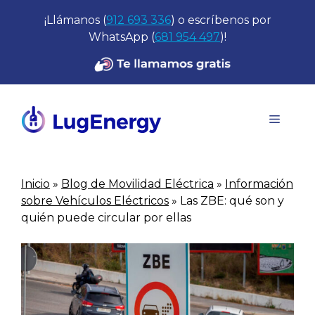
Saltar
¡Llámanos (
912 693 336
) o escríbenos por
al
WhatsApp (
681 954 497
)!
contenido
Menú
Inicio
»
Blog de Movilidad Eléctrica
»
Información
sobre Vehículos Eléctricos
»
Las ZBE: qué son y
quién puede circular por ellas