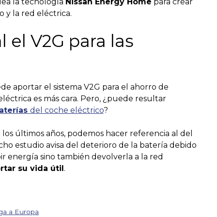
lea la tecnología
Nissan Energy Home
para crear
 y la red eléctrica.
l el V2G para las
e aportar el sistema V2G para el ahorro de
léctrica es más cara. Pero, ¿puede resultar
baterías
del coche eléctrico
?
n los últimos años, podemos hacer referencia al del
cho estudio avisa del deterioro de la batería debido
ibir energía sino también devolverla a la red
rtar su vida útil
.
ega a Europa