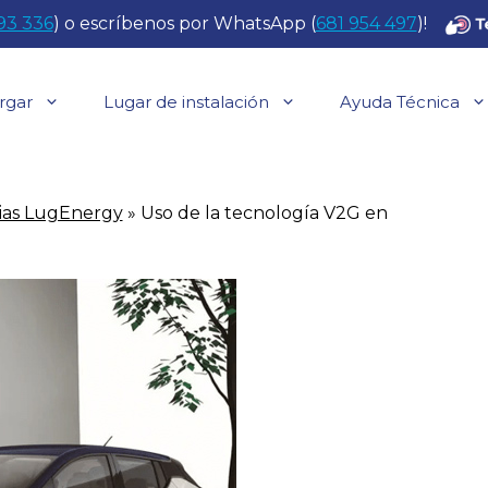
93 336
) o escríbenos por WhatsApp (
681 954 497
)!
rgar
Lugar de instalación
Ayuda Técnica
ias LugEnergy
»
Uso de la tecnología V2G en