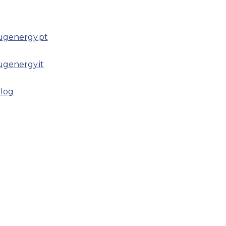
ugenergy.pt
ugenergy.it
log