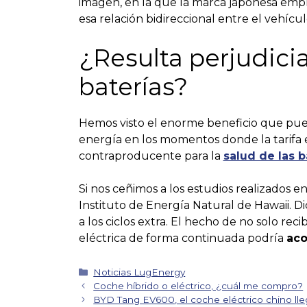
imagen, en la que la marca japonesa emp
esa relación bidireccional entre el vehículo
¿Resulta perjudicia
baterías?
Hemos visto el enorme beneficio que pued
energía en los momentos donde la tarifa e
contraproducente para la
salud de las 
Si nos ceñimos a los estudios realizados e
Instituto de Energía Natural de Hawaii. Di
a los ciclos extra. El hecho de no solo rec
eléctrica de forma continuada podría
aco
Categorías
Noticias LugEnergy
Navegación
Coche híbrido o eléctrico, ¿cuál me compro?
de
BYD Tang EV600, el coche eléctrico chino ll