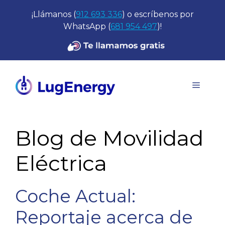
Saltar
¡Llámanos (
912 693 336
) o escríbenos por
al
WhatsApp (
681 954 497
)!
contenido
Menú
Blog de Movilidad
Eléctrica
Coche Actual:
Reportaje acerca de