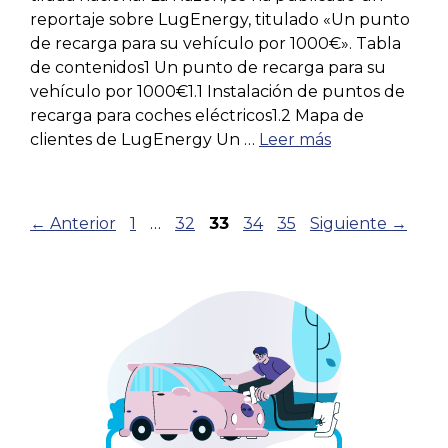
reportaje sobre LugEnergy, titulado «Un punto
de recarga para su vehículo por 1000€». Tabla
de contenidos1 Un punto de recarga para su
vehículo por 1000€1.1 Instalación de puntos de
recarga para coches eléctricos1.2 Mapa de
clientes de LugEnergy Un …
Leer más
Navegación
Página
Página
Página
Página
Página
←
Anterior
1
…
32
33
34
35
Siguiente
→
de
entradas