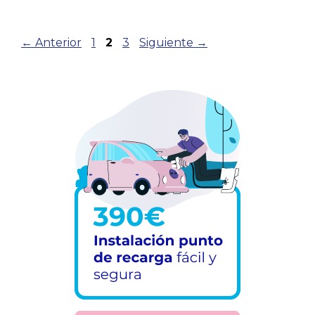
Navegación
Página
Página
Página
←
Anterior
1
2
3
Siguiente
→
de
entradas