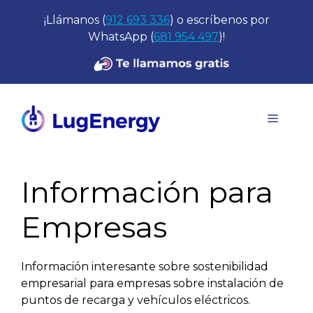
Saltar
¡Llámanos (
912 693 336
) o escríbenos por
al
WhatsApp (
681 954 497
)!
contenido
Menú
Información para
Empresas
Información interesante sobre sostenibilidad
empresarial para empresas sobre instalación de
puntos de recarga y vehículos eléctricos.