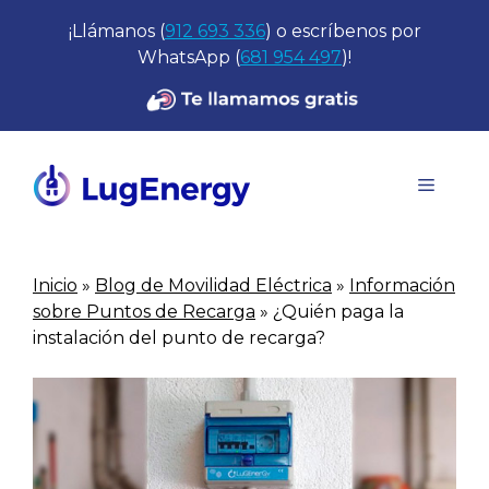
Saltar
¡Llámanos (
912 693 336
) o escríbenos por
al
WhatsApp (
681 954 497
)!
contenido
Menú
Inicio
»
Blog de Movilidad Eléctrica
»
Información
sobre Puntos de Recarga
»
¿Quién paga la
instalación del punto de recarga?